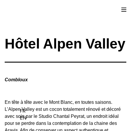
Sources d’inspiration
Engagements
Hôtel Alpen Valley
Contact
Combloux
En tête à tête avec le Mont Blanc, en toutes saisons.
L’Alpen Valley est un cocon totalement rénové et décoré
FR
avec soin par le Studio Chantal Peyrat, un endroit idéal
EN
pour se perdre dans la contemplation de la chaine des
Aravis. Afin de conserver un aspect authentique et