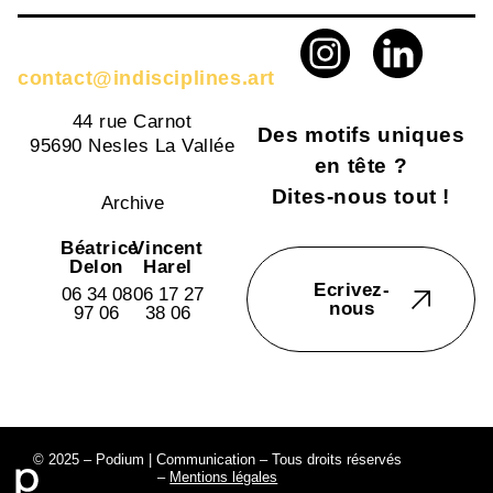
contact@indisciplines.art
44 rue Carnot
Des motifs uniques
95690 Nesles La Vallée
en tête ?
Dites-nous tout !
Archive
Béatrice
Vincent
Delon
Harel
Ecrivez-
06 34 08
06 17 27
nous
97 06
38 06
© 2025 – Podium | Communication – Tous droits réservés
–
Mentions légales