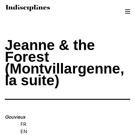
Sources d’inspiration
Engagements
Jeanne & the
Contact
Forest
(Montvillargenne,
la suite)
Gouvieux
FR
EN