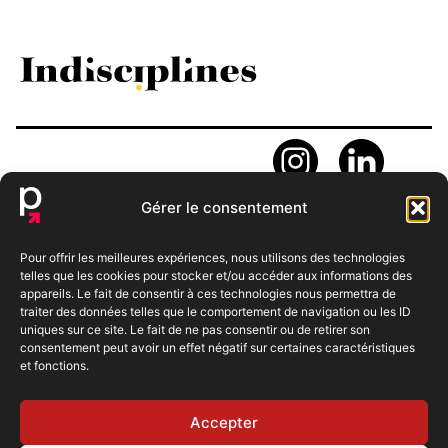
contact@indisciplines.art
Gérer le consentement
44 rue Carnot
Des motifs uniques
95690 Nesles La Vallée
Pour offrir les meilleures expériences, nous utilisons des technologies
en tête ?
telles que les cookies pour stocker et/ou accéder aux informations des
Dites-nous tout !
appareils. Le fait de consentir à ces technologies nous permettra de
Archive
traiter des données telles que le comportement de navigation ou les ID
uniques sur ce site. Le fait de ne pas consentir ou de retirer son
Béatrice
Vincent
consentement peut avoir un effet négatif sur certaines caractéristiques
Delon
Harel
et fonctions.
Ecrivez-
06 34
06 17
nous
08 97
27 38
06
06
Accepter